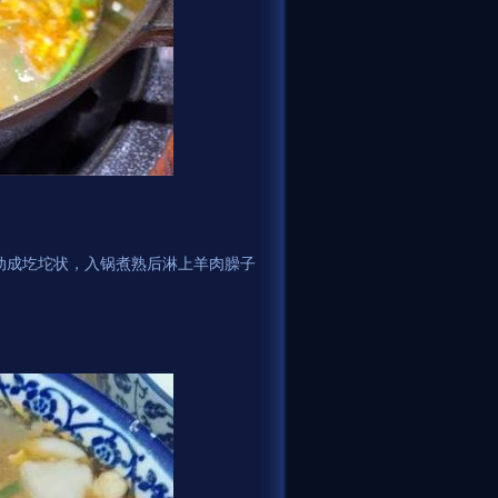
动成圪坨状，入锅煮熟后淋上羊肉臊子