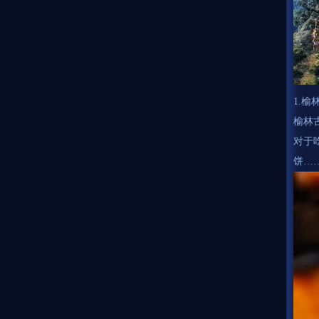
1.榆
榆林
对于
饼…