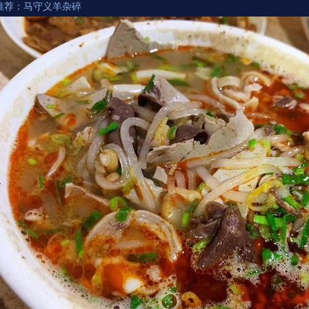
推荐：马守义羊杂碎