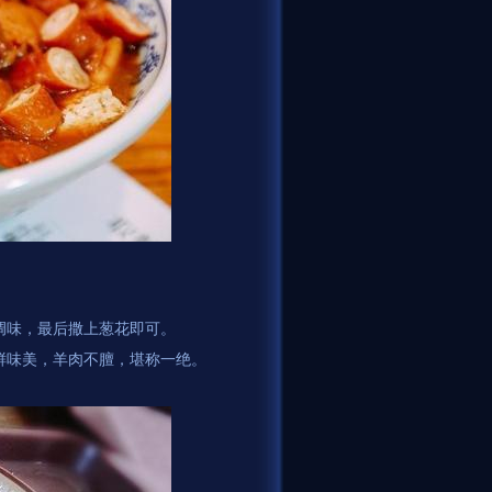
调味，最后撒上葱花即可。
鲜味美，羊肉不膻，堪称一绝。