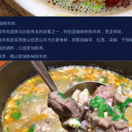
铁锅炖羊肉
炖羊肉是陕北比较有名的菜肴之一，特别是榆林的炖羊肉，更是美味。
炖羊肉是采用衡山优质山羊为主要食材，搭配地椒草、红葱、花椒、干辣
淡的调料，口感更加醇厚。
推荐：横山双城铁锅炖羊肉