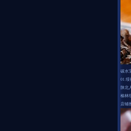
碳水
01.
陕北
榆林
店铺