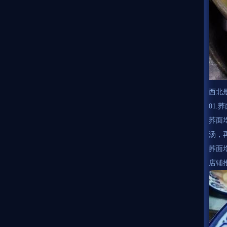
西北
01.
荞面
汤，
荞面
店铺