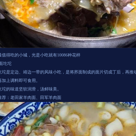
最值得吃的小城，光是小吃就有10086种花样
荞面圪坨
圪坨是定边、靖边一带的风味小吃，是将荞面制成的面片切成丁后，再推
再加上调料即可食用。
圪坨的味道坚软润滑，汤鲜味美。
推荐：老田家羊肉面、田军羊肉面