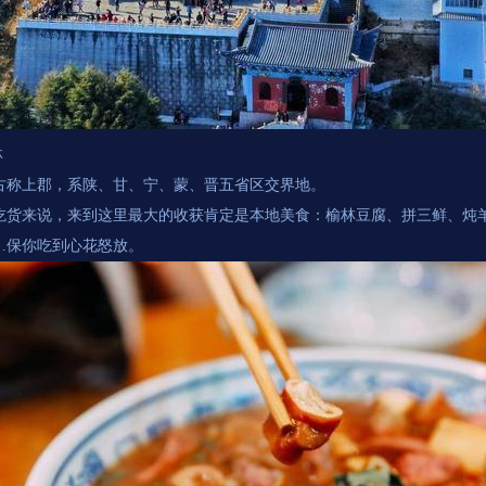
林
古称上郡，系陕、甘、宁、蒙、晋五省区交界地。
吃货来说，来到这里最大的收获肯定是本地美食：榆林豆腐、拼三鲜、炖
…保你吃到心花怒放。