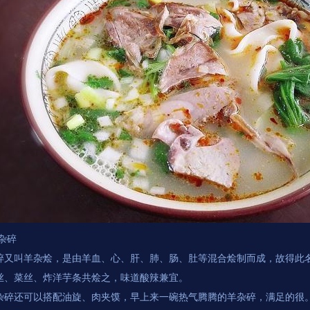
羊杂碎
碎又叫羊杂烩，是由羊血、心、肝、肺、肠、肚等混合烩制而成，故得此
丝、菜丝、炸洋芋条共烩之，味道酸辣兼宜。
杂碎还可以搭配油旋、肉夹馍，早上来一碗热气腾腾的羊杂碎，满足的很