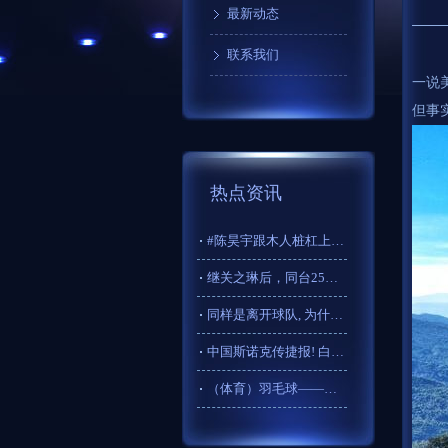
最新动态
联系我们
一说
但事
热点资讯
#陈昊宇跟木人桩杠上了##忙忙碌碌寻宝藏#昊宇的寻宝之旅充满
继关之琳后，同台25年赖文慧退居幕后，才知道刘德华有多少意难
同样是离开球队, 为什么辽粤球迷对郭艾伦和赵睿的反应天差地别
中国斯诺克传捷报! 白雨露破荒, 横扫埃文斯夺冠, 全程14
（体育）羽毛球——韩国公开赛：中国组合郭新娃/李茜获得亚军