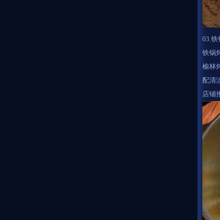
03.
铁锅
榆林
配清
店铺