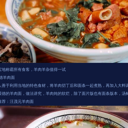
宝地称霸所有食客，羊肉羊杂值得一试
绥德羊肉面
人善于利用当地的特色食材，将羊肉切丁后和面条一起煮熟，再加入大料
绥德的羊肉面，做法讲究，羊肉炖的软烂，除了面片版也有面条版本，汤
推荐：汪茂元羊肉面