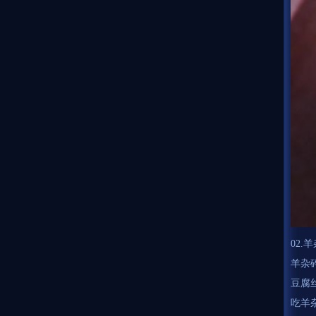
02.
羊杂
豆腐
吃羊