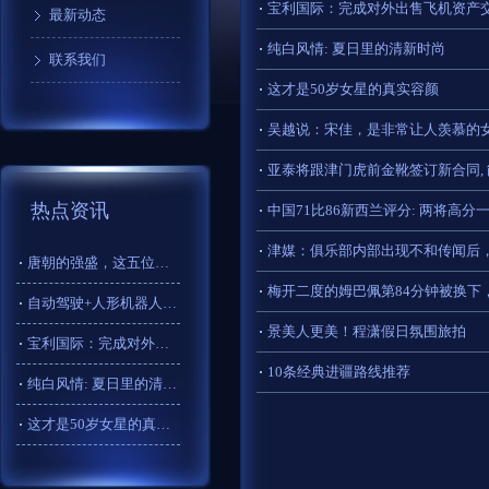
宝利国际：完成对外出售飞机资产
最新动态
纯白风情: 夏日里的清新时尚
联系我们
这才是50岁女星的真实容颜
吴越说：宋佳，是非常让人羡慕的
亚泰将跟津门虎前金靴签订新合同, 
热点资讯
中国71比86新西兰评分: 两将高分
津媒：俱乐部内部出现不和传闻后
唐朝的强盛，这五位太上皇至关重要，他们都是谁？有什么功绩？_
梅开二度的姆巴佩第84分钟被换下
自动驾驶+人形机器人？亚马逊即将测试人形机器人送货
景美人更美！程潇假日氛围旅拍 ​​​
宝利国际：完成对外出售飞机资产交易
10条经典进疆路线推荐
纯白风情: 夏日里的清新时尚
这才是50岁女星的真实容颜