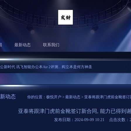
围
最新动态
联系我们
办公本Air 2评测...
阎立本是何方神圣？...
津媒：俱乐部内部出现不和传闻后，
新动态
你的位置：
极悦开户
>
最新动态
> 亚泰将跟津门虎前金靴签订新
亚泰将跟津门虎前金靴签订新合同, 能力已得到谢
发布日期：2024-09-09 10:21 点击次数：2