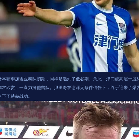
奇本赛季加盟亚泰队初期，同样是遇到了低谷期。为此，津门虎高层一度
非常欣赏，一直力挺他留队。贝里奇在谢晖无条件信任下，终于迎来了爆
立下了赫赫战功。