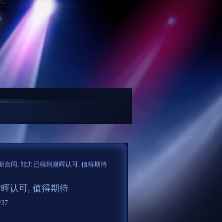
河南队最后六轮联赛压力重重...
亚泰将跟津门虎前金靴签订新合同, 能力已得到谢
合同, 能力已得到谢晖认可, 值得期待
晖认可, 值得期待
37