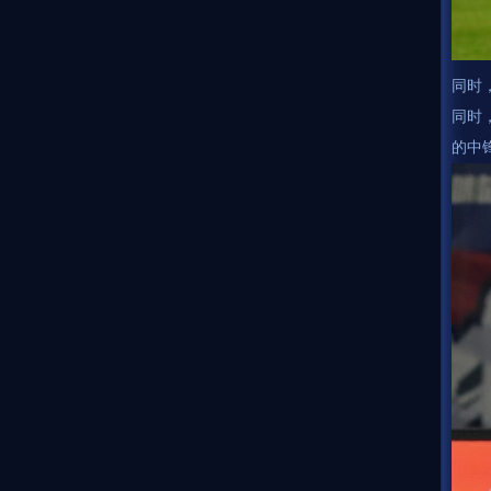
同时
同时
的中