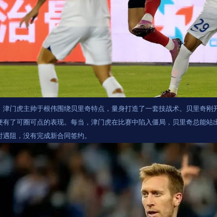
，津门虎主帅于根伟围绕贝里奇特点，量身打造了一套技战术。贝里奇刚
便有了可圈可点的表现。每当，津门虎在比赛中陷入僵局，贝里奇总能站
时遇阻，没有完成新合同签约。