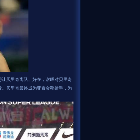
想让贝里奇离队。好在，谢晖对贝里奇
发。贝里奇最终成为亚泰金靴射手，为