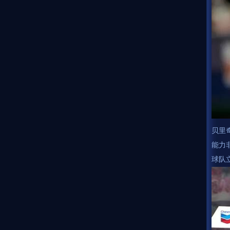
贝里
能力
球队